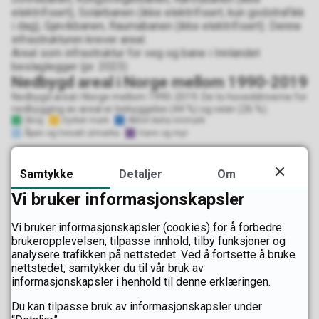
elektrifisert), Solørbanen (ikke elektrifisert, kun godstrafikk
i dag), Gjøvikbanen, Raumabanen (ikke elektrifisert). Denne
infrastrukturen krever areal.
Areal som infrastruktur for veg og bane i Innlandet
beslaglegger (pr. 2023)
Samtykke
Detaljer
Om
Vi bruker informasjonskapsler
Vi bruker informasjonskapsler (cookies) for å forbedre
brukeropplevelsen, tilpasse innhold, tilby funksjoner og
analysere trafikken på nettstedet. Ved å fortsette å bruke
nettstedet, samtykker du til vår bruk av
informasjonskapsler i henhold til denne erklæringen.
Du kan tilpasse bruk av informasjonskapsler under