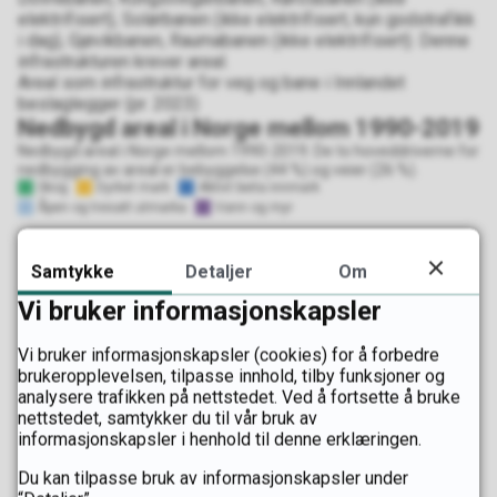
elektrifisert), Solørbanen (ikke elektrifisert, kun godstrafikk
i dag), Gjøvikbanen, Raumabanen (ikke elektrifisert). Denne
infrastrukturen krever areal.
Areal som infrastruktur for veg og bane i Innlandet
beslaglegger (pr. 2023)
Samtykke
Detaljer
Om
Vi bruker informasjonskapsler
Vi bruker informasjonskapsler (cookies) for å forbedre
brukeropplevelsen, tilpasse innhold, tilby funksjoner og
analysere trafikken på nettstedet. Ved å fortsette å bruke
nettstedet, samtykker du til vår bruk av
informasjonskapsler i henhold til denne erklæringen.
Du kan tilpasse bruk av informasjonskapsler under