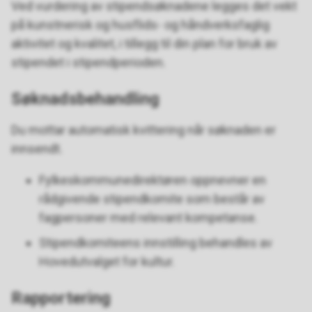
Ved vurdering av stipendsøknadene legges det vekt
på kunstnerisk og husflids- og håndverksfaglig
aktivitet og kvalitet, i tillegg til din plan for bruk av
stipendet i stipendperioden.
Søknadsbehandling
Du mottar automatisk kvittering når søknaden er
innsendt.
Fylkeskommunedirektøren oppnevner en
rådgivende stipendkomite som består av
fagpersoner med relevant kompetanse.
Stipendkomiteens innstilling behandles av
Hovedutvalget for kultur.
Rapportering