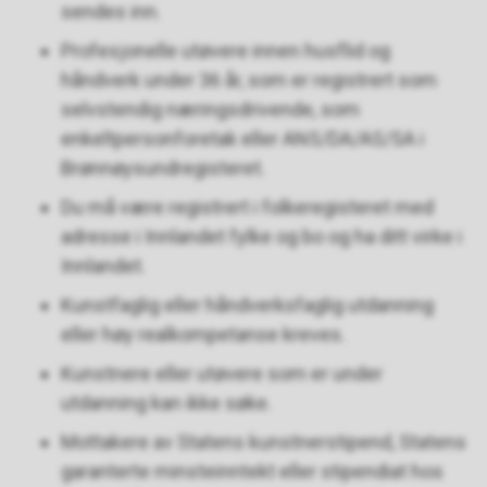
sendes inn.
Profesjonelle utøvere innen husflid og
håndverk under 36 år, som er registrert som
selvstendig næringsdrivende, som
enkeltpersonforetak eller ANS/DA/AS/SA i
Brønnøysundregisteret.
Du må være registrert i folkeregisteret med
adresse i Innlandet fylke og bo og ha ditt virke i
Innlandet.
Kunstfaglig eller håndverksfaglig utdanning
eller høy realkompetanse kreves.
Kunstnere eller utøvere som er under
utdanning kan ikke søke.
Mottakere av Statens kunstnerstipend, Statens
garanterte minsteinntekt eller stipendiat hos