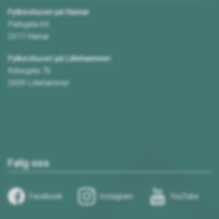
Fylkeshuset på Hamar
Parkgata 64
2317 Hamar
Fylkeshuset på Lillehammer
Kirkegata 76
2609 Lillehammer
Følg oss
Facebook
Instagram
YouTube