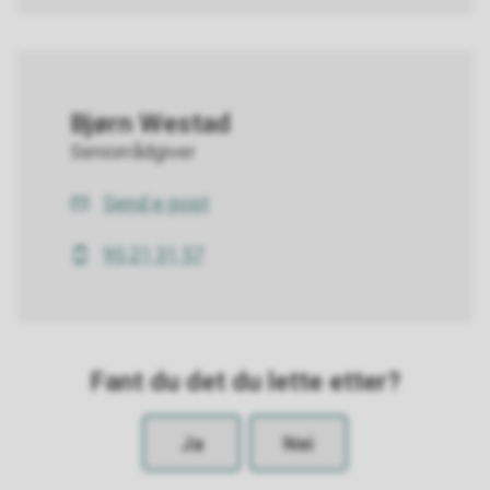
Bjørn Westad
Seniorrådgiver
Send e-post
E-
post
95 21 31 57
Mobil
Fant du det du lette etter?
Ja
Nei