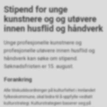
Stipend for unge
kunstnere og og utøvere
innen husflid og håndverk
Unge profesjonelle kunstnere og
profesjonelle utøvere innen husflid og
håndverk kan søke om stipend.
Søknadsfristen er 15. august.
Forankring
Alle tilskuddsordninger på kulturfeltet i Innlandet
fylkeskommune, skal bidra til å oppfylle vedtatt
kulturstrategi. Kulturstrategien baserer seg på