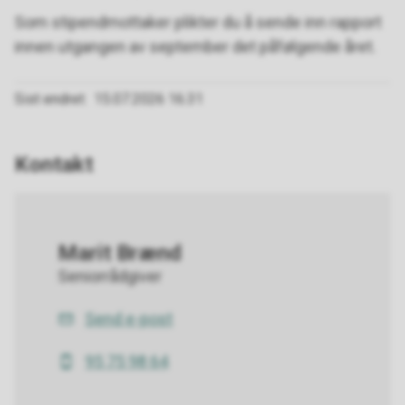
Som stipendmottaker plikter du å sende inn rapport
innen utgangen av september det påfølgende året.
Sist endret
15.07.2026 16.31
Kontakt
Marit Brænd
Seniorrådgiver
Send e-post
E-
post
95 75 98 64
Mobil