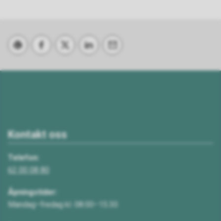
Skriv ut
Del på Facebook
Del på Twitter
Del på LinkedIn
Tips en venn
Kontakt oss
Telefon:
62 00 08 80
Åpningstider:
Mandag–fredag kl. 08.00–15.30