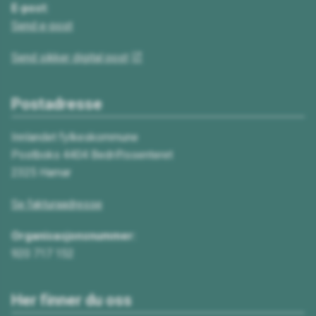
E-post:
Send e-post
Send sikker digital post
Postadresse
Innlandet fylkeskommune
Postboks 4404 Bedriftssenteret
2325 Hamar
Se fakturaadresse
Organisasjonsnummer:
920 717 152
Her finner du oss