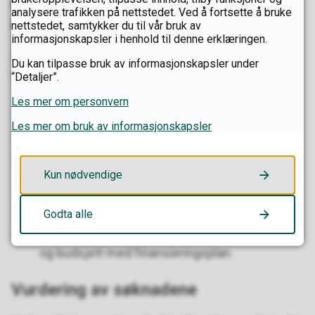
For unge profesjonelle utøvere innen husflid og
analysere trafikken på nettstedet. Ved å fortsette å bruke
håndverk:
nettstedet, samtykker du til vår bruk av
informasjonskapsler i henhold til denne erklæringen.
Sammen med utfylt søknadsskjema skal du legge
Du kan tilpasse bruk av informasjonskapsler under
ved:
“Detaljer”.
Les mer om personvern
CV som gir oversikt over både formell
kompetanse og realkompetanse, tidligere
Les mer om bruk av informasjonskapsler
stipend og relevant yrkesaktivitet.
3–5 digitale bilder av husflids- og/eller
Kun nødvendige
håndverksprodukter.
Plan for bruk av stipendet. Planen skal
Godta alle
inneholde planlagt aktivitet, forventet resultat
og budsjett med finansieringsplan.
Vurdering av søknadene