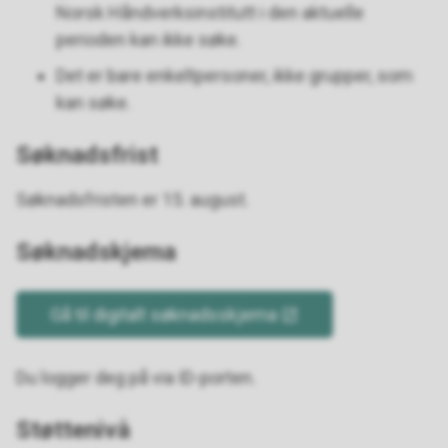
Norsk Håndverksinstitutt i den aktuelle
perioden kan ikke søke.
Det er bare enkeltpersoner, ikke grupper, som
kan søke.
Søknadsfrist
Søknadsfristen er 15. august.
Søknadskjema
Gå til digitalt søknadsskjema
Du logger deg på via ID-porten.
Støttenivå