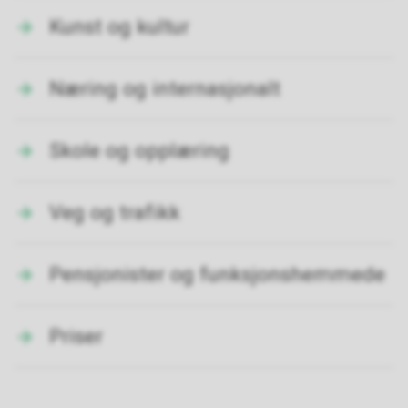
Kunst og kultur
Næring og internasjonalt
Skole og opplæring
Veg og trafikk
Pensjonister og funksjonshemmede
Priser