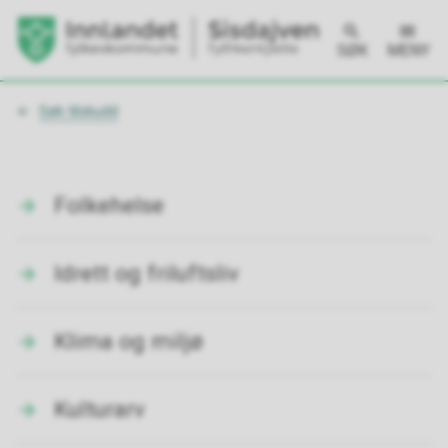
SØK
MENY
Du
Søk tilskudd
er
her:
Folkehelse
Idrett og friluftsliv
Klima og miljø
Kulturarv