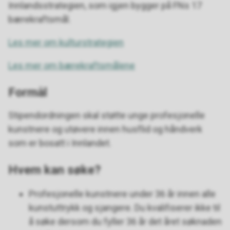
Innlandsstrategien, som igjen bygger på FNs 17
bærekraftsmål.
Les mer om kulturstrategien
Les mer om bærekraftsmålene
Formål
Stipendordningen skal støtte unge profesjonelle
kunstnere og utøvere innen husflid og håndverk
som er bosatt i Innlandet.
Hvem kan søke?
Profesjonelle kunstnere under 36 år innen alle
kunstuttrykk og sjangere. Du kvalifiserer ikke til
å søke dersom du fyller 36 år det året søknaden