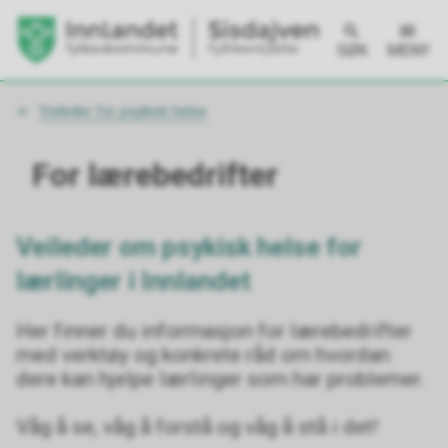
SØK
MENY
Du
Veileder for psykisk helse
er
her:
For lærebedrifter
Veileder om psykisk helse for
lærlinger i Innlandet
Her finner du informasjon for lærebedrifter
med verktøy og konkrete råd om hvordan
dere kan hjelpe lærlinger som har problemer.
Våg å se, våg å forstå og våg å stå i det!