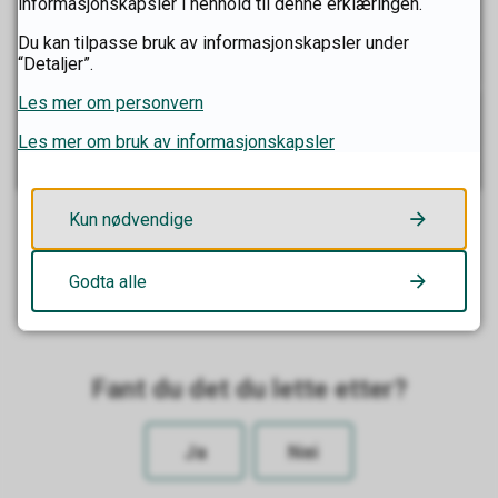
informasjonskapsler i henhold til denne erklæringen.
Du kan tilpasse bruk av informasjonskapsler under
“Detaljer”.
Les mer om personvern
Les mer om bruk av informasjonskapsler
Kun nødvendige
Doping
En stor andel av ungdommene i Innlandet opplever
Godta alle
press knyttet til å se bra ut eller ha en fin kropp.
Fant du det du lette etter?
Ja
Nei