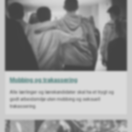
Mobbing og trakassering
Alle lærlinger og lærekandidater skal ha et trygt og
godt arbeidsmiljø uten mobbing og seksuell
trakassering.