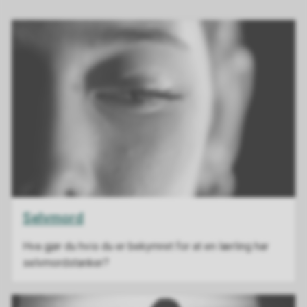
Selvmord
Hva gjør du hvis du er bekymret for at en lærling har
selvmordstanker?