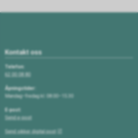
Kontakt oss
Telefon:
62 00 08 80
Åpningstider:
Mandag–fredag kl. 08.00–15.30
E-post:
Send e-post
Send sikker digital post