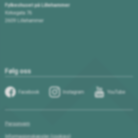
Fylkeshuset på Lillehammer
Kirkegata 76
2609 Lillehammer
Følg oss
Facebook
Instagram
YouTube
Personvern
Informasjonskapsler (cookies)