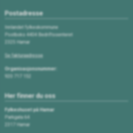
Postadresse
Innlandet fylkeskommune
Postboks 4404 Bedriftssenteret
2325 Hamar
Se fakturaadresse
Organisasjonsnummer:
920 717 152
Her finner du oss
Fylkeshuset på Hamar
Parkgata 64
2317 Hamar