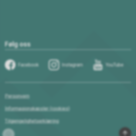
Følg oss
Facebook
Instagram
YouTube
Personvern
Informasjonskapsler (cookies)
Tilgjengelighetserklæring
Til