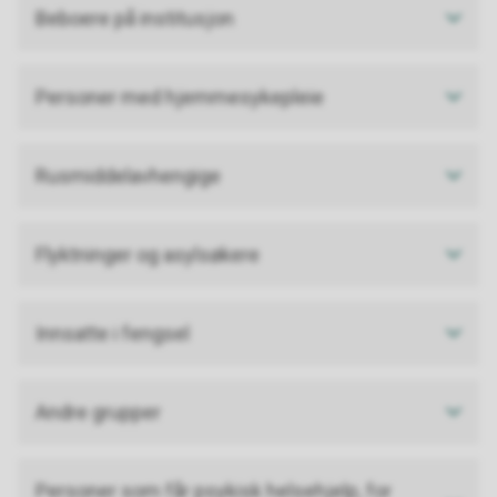
Beboere på institusjon
Personer med hjemmesykepleie
Rusmiddelavhengige
Flyktninger og asylsøkere
Innsatte i fengsel
Andre grupper
Personer som får psykisk helsehjelp, for