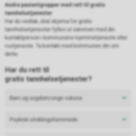
Andre pasientgrupper med rett til gratis
tannhelsetjenester
Har du vedtak, skal skjema for gratis
tannhelsetjenester fylles ut sammen med din
kontaktperson i kommunens hjemmetjeneste eller
rustjeneste. Ta kontakt med kommunen din om
dette.
Har du rett til
gratis tannhelsetjenester?
Barn og ungdom/unge voksne
Psykisk utviklingshemmede