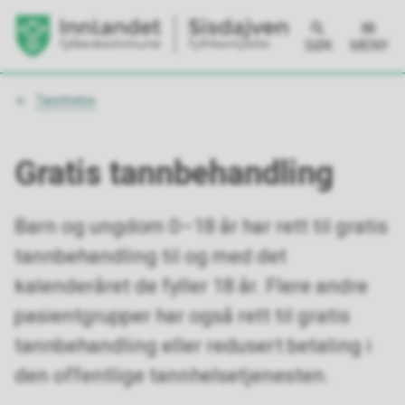
SØK
MENY
Du
Tannhelse
er
her:
Gratis tannbehandling
Barn og ungdom 0–18 år har rett til gratis
tannbehandling til og med det
kalenderåret de fyller 18 år. Flere andre
pasientgrupper har også rett til gratis
tannbehandling eller redusert betaling i
den offentlige tannhelsetjenesten.