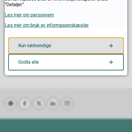
“Detaljer”.
Les mer om personvern
Sist endret
09.06.2026 11.08
Les mer om bruk av informasjonskapsler
Kun nødvendige
Fant du det du lette etter?
Godta alle
Ja
Nei
Skriv ut
Del på Facebook
Del på Twitter
Del på LinkedIn
Tips en venn