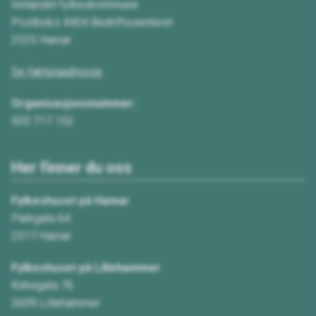
Innlandet fylkeskommune
Postboks 4404 Bedriftssenteret
2325 Hamar
Se fakturaadresse
Organisasjonsnummer:
920 717 152
Her finner du oss
Fylkeshuset på Hamar
Parkgata 64
2317 Hamar
Fylkeshuset på Lillehammer
Kirkegata 76
2609 Lillehammer