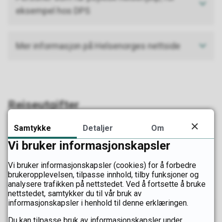
eksempel hos DPS
Mer informasjon på Helsenorges nettside
Reiseutgifter
Samtykke
Detaljer
Om
Dekning av reiseutgifter til tannbehandling
Vi bruker informasjonskapsler
Vi bruker informasjonskapsler (cookies) for å forbedre
Informasjon om tannhelse på andre
brukeropplevelsen, tilpasse innhold, tilby funksjoner og
språk
analysere trafikken på nettstedet. Ved å fortsette å bruke
nettstedet, samtykker du til vår bruk av
informasjonskapsler i henhold til denne erklæringen.
Informasjon om tannhelse på flere språk
Du kan tilpasse bruk av informasjonskapsler under