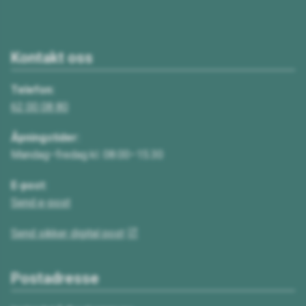
Kontakt oss
Telefon:
62 00 08 80
Åpningstider:
Mandag–fredag kl. 08.00–15.30
E-post:
Send e-post
Send sikker digital post
Postadresse