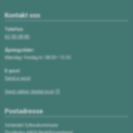
Kontakt oss
Telefon:
62 00 08 80
Åpningstider:
Mandag–fredag kl. 08.00–15.30
E-post:
Send e-post
Send sikker digital post
Postadresse
Innlandet fylkeskommune
Postboks 4404 Bedriftssenteret