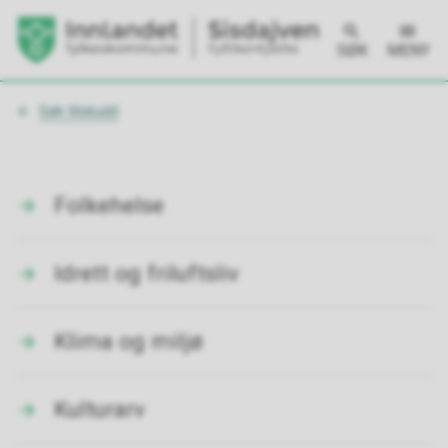
SØK
MENY
Du
Søk tilskudd
er
her:
Folkehelse
Idrett og friluftsliv
Klima og miljø
Kulturarv