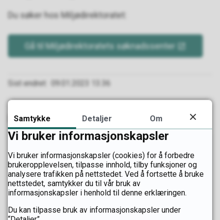
Du søker hos Miljødirektoratet:
Gå til Miljødirektoratets søknadssenter
Sist endret
09.01.2023 13.36
Kontakt
Samtykke
Detaljer
Om
Vi bruker informasjonskapsler
Vi bruker informasjonskapsler (cookies) for å forbedre
brukeropplevelsen, tilpasse innhold, tilby funksjoner og
Kristin Stavnem
analysere trafikken på nettstedet. Ved å fortsette å bruke
Rådgiver
nettstedet, samtykker du til vår bruk av
informasjonskapsler i henhold til denne erklæringen.
Send e-post
E-
Du kan tilpasse bruk av informasjonskapsler under
“Detaljer”.