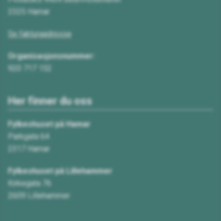
2325 Hamar
Se fakturaadresse
Organisasjonsnummer:
920 717 152
Her finner du oss
Fylkeshuset på Hamar
Parkgata 64
2317 Hamar
Fylkeshuset på Lillehammer
Kirkegata 76
2609 Lillehammer