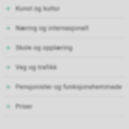
Kunst og kultur
Næring og internasjonalt
Skole og opplæring
Veg og trafikk
Pensjonister og funksjonshemmede
Priser