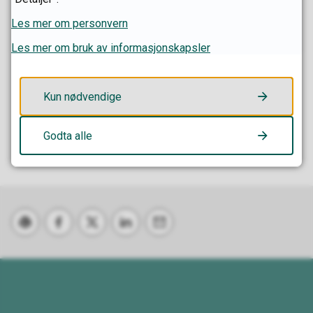
post
97 02 82 88
Mobil
Les mer om personvern
Les mer om bruk av informasjonskapsler
Fant du det du lette etter?
Kun nødvendige
Ja
Nei
Godta alle
Skriv ut
Del på Facebook
Del på Twitter
Del på LinkedIn
Tips en venn