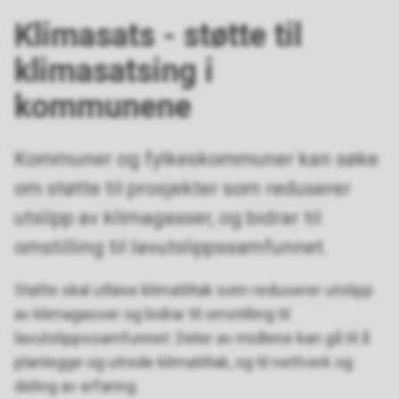
Klimasats - støtte til
klimasatsing i
kommunene
Kommuner og fylkeskommuner kan søke
om støtte til prosjekter som reduserer
utslipp av klimagasser, og bidrar til
omstilling til lavutslippssamfunnet.
Støtte skal utløse klimatiltak som reduserer utslipp
av klimagasser og bidrar til omstilling til
lavutslippssamfunnet. Deler av midlene kan gå til å
planlegge og utrede klimatiltak, og til nettverk og
deling av erfaring.