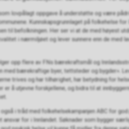
om lovpålagt oppgave å understøtte og være pådri
kommunene. Kunnskapsgrunnlaget på folkehelse for In
lsen til befolkningen. Her ser vi at de med høyest ut
kvalitet i nærmiljøet og lever sunnere enn de med l
lger opp flere av FNs bærekraftsmål og Innlandsst
 med bærekraftige byer, tettsteder og bygder». Lev
ne trives og har tilhørighet, har betydning for helse
er å utjevne forskjellene, og bidra til at innbygger
ket.
 også i tråd med folkehelsekampanjen ABC for god
 ansvar for i Innlandet. Søknader som bygger særl
od psykisk helse vil kunne få midler fra denne sat