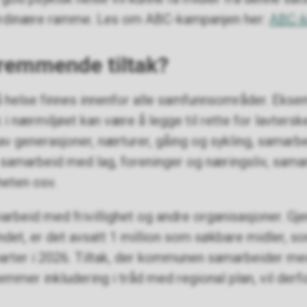
ordinære ramme. Les om ABC-kampanjen her:
ABC-k
fremmende tiltak?
å helse finnes innenfor alle samfunnsområder. Ekse
i nærmiljøet kan være å legge til rette for lavterske
v generasjoner, nærturer, gåing og sykling, samarbe
samarbeid med lag, foreninger og næringsliv, sam
heten osv.
arbeid med frivillighet og andre organisasjoner. Gj
ndet, er det avsatt 1 million som søkbare midler, so
rter i 2026. Tiltak, der kommunen samarbeider med 
mmer inkludering i tråd med regional plan, vil derfo