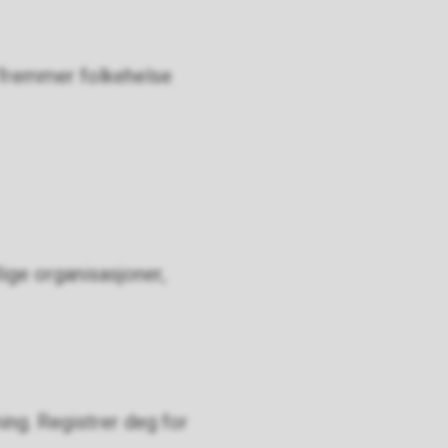
 fremmer folkehelse
ige organisasjoner,
ing. Registrer deg for