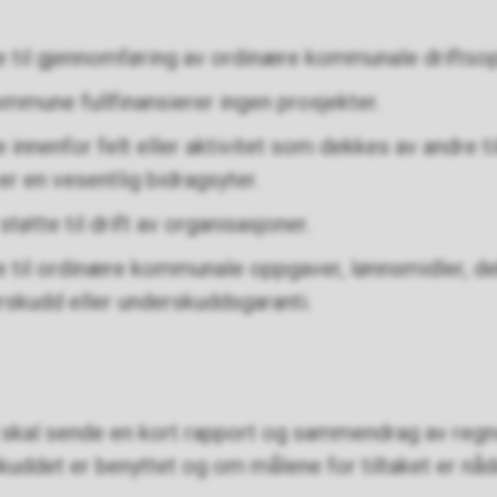
te til gjennomføring av ordinære kommunale driftso
ommune fullfinansierer ingen prosjekter.
e innenfor felt eller aktivitet som dekkes av andre 
 en vesentlig bidragsyter.
støtte til drift av organisasjoner.
te til ordinære kommunale oppgaver, lønnsmidler, de
skudd eller underskuddsgaranti.
g
 skal sende en kort rapport og sammendrag av regns
kuddet er benyttet og om målene for tiltaket er nå