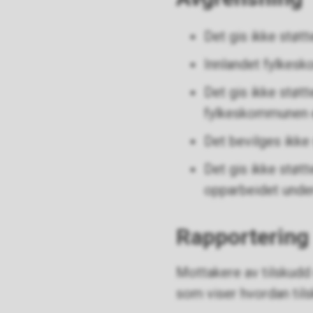
Det gis ikke støt
Innlandet fylkesk
Det gis ikke støtt
fylkeskommunen er
Det bevilges ikke 
Det gis ikke støt
opparbeidet under
Rapporterin
Mottakere av tilskudd
som viser hvordan tils