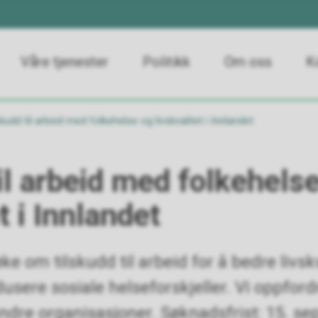
Våre tjenester
Politikk
Om oss
K
skudd til arbeid med folkehelse og livskvalitet i Innlandet
il arbeid med folkehels
t i Innlandet
om tilskudd til arbeid for å bedre livskv
usere sosiale helseforskjeller. Vi oppford
andre organisasjoner. Søknadsfrist: 15. s