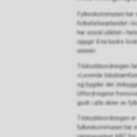
Fylkeskommunen har s
folkehelsearbeidet i 
har sosial ulikhet i he
oppgir å ha bedre livs
inntekt.
Tilskuddsordningen fø
«Levende lokalsamfunn
og bygder der innbygger
Utfordringene fremover 
godt i alle deler av fyl
Tilskuddsordningen er
fylkeskommunen har et
rammeverket ABC for g