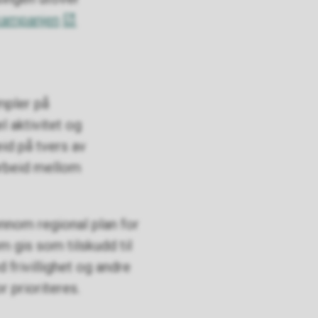
ampanjen
mpler på
l aktivitet og
id på tvers av
arbeid mellom
ennom regional plan for
m gis som tilskudd til
frivillighet og andre
r prioriteres.