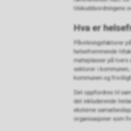
tilskuddsordningens 
Hva er helse
Påvirkningsfaktorer p
helsefremmende tiltak 
møteplasser på tvers a
sektorer i kommunen, 
kommunen og frivillig
Det oppfordres til sam
det inkluderende Innla
eksterne samarbeidspa
organisasjoner som fre