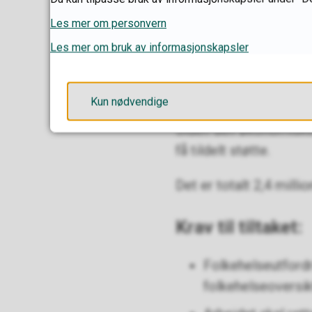
Les mer om personvern
Søknadsvurd
Les mer om bruk av informasjonskapsler
Søknadene vil bli vurd
politisk behandlet.
Kun nødvendige
Siden den økonomiske r
få tildelt støtte.
Det er totalt 2,4 mill
Krav til tiltaket:
Folkehelseutfordr
folkehelseoversik