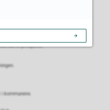
 saksdokument som blir
alifiserte prosjekter
dningen.
rt i kommunens