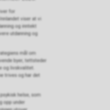
ver for
nlandet viser at vi
danning og inntekt
avere utdanning og
rategiens mål om
ende byer, tettsteder
 og livskvalitet.
ne trives og har det
 psykisk helse, som
ig opp under
singen utover