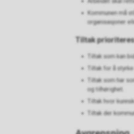
Arbeidet skal rett
Kommunen må stå
organisasjoner elle
Tiltak prioriteres
Tiltak som kan bid
Tiltak for å styrk
Tiltak som har so
og tilhørighet.
Tiltak hvor kunns
Tiltak der kommun
Avgrensning