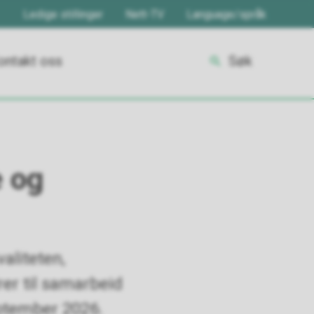
Ledige stillinger
Nett-TV
Language/språk
ontakt oss
Søk
e og
aliteten,
rer til samarbeid
eptember 2026.