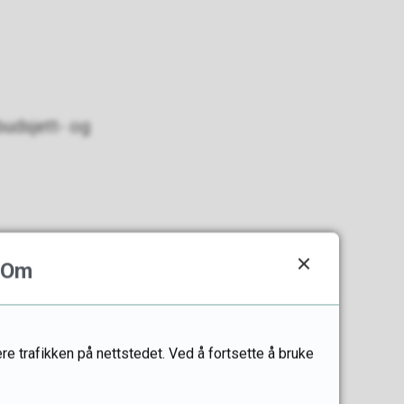
budsjett- og
Om
re trafikken på nettstedet. Ved å fortsette å bruke
ne. Egenandel i