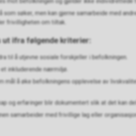
es mot befolkningen og gjelder ikke individrettede t
 som søker, men kan gjerne samarbeide med andr
r frivilligheten om tiltak.
 ut ifra følgende kriterier:
ra til å utjevne sosiale forskjeller i befolkningen.
e et inkluderende nærmiljø.
m mål å øke befolkningens opplevelse av livskvalit
kap og erfaringer blir dokumentert slik at det kan d
en samarbeider med frivillige lag eller organisasjo