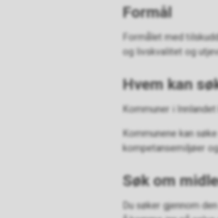
Formål
Formålet med tilskudd
og livskvalitet og utje
Hvem kan sø
Kommuner i Innlandet 
Kommunene kan søke al
kompetansemiljøer og
Søk om midle
Du søker gjennom den 