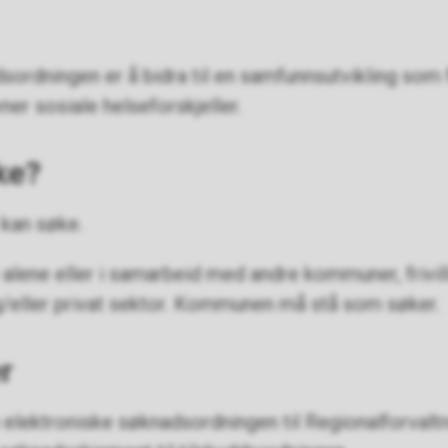
sordningen er å bidra til en samfunnsutvikling som
vner sosiale helseforskjeller.
ke?
kan søke.
ene eller i samarbeid med andre kommuner, frivill
/eller privat sektor. Kommunen må stå som søker.
r
elektroniske søknadsordningen til Regionalforvaltn