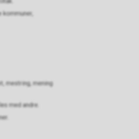
iltak.
e kommuner,
et, mestring, mening
eles med andre.
ner.