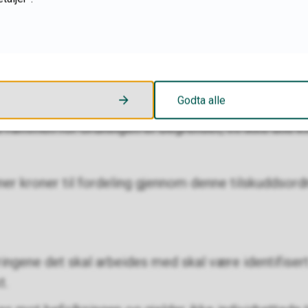
ering
ert ut fra gjeldende kriterier og sammenfattet i et
Godta alle
ammen for ordningen er begrenset, vil ikke alle kv
ioner kroner til fordeling gjennom denne tilskuddsor
ingene det skal arbeides med skal være identifise
t.