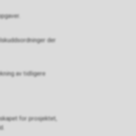
ppgaver.
tilskuddsordninger der
kning av tidligere
kapet for prosjektet,
dd.