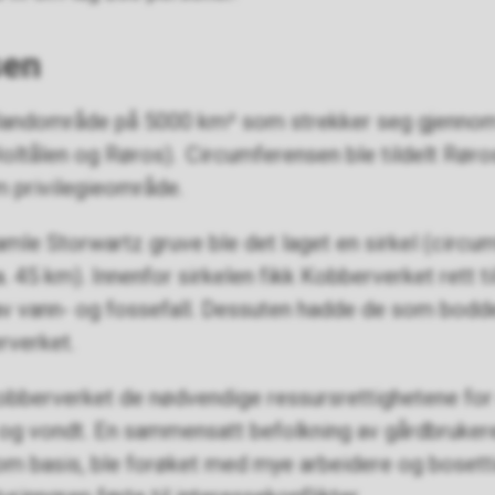
sen
 landområde på 5000 km² som strekker seg gjenn
 Holtålen og Røros). Circumferensen ble tildelt Rø
m privilegieområde.
mle Storwartz gruve ble det laget en sirkel (circu
. 45 km). Innenfor sirkelen fikk Kobberverket rett 
v vann- og fossefall. Dessuten hadde de som bodd
erverket.
berverket de nødvendige ressursrettighetene for dr
dt og vondt. En sammensatt befolkning av gårdbruke
m basis, ble forøket med mye arbeidere og bosettin