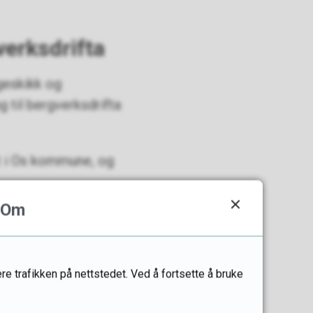
verksdrifta
geskikk og
g til bergverksdrifta
t i Os kommune, og
Om
åde. Kopperverkets
re trafikken på nettstedet. Ved å fortsette å bruke
av området. Samtidig
sprodukter.