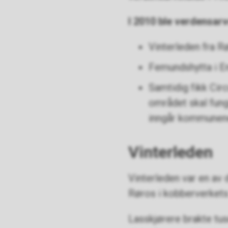
I 2010 ble verdensarv
Vinterleden fra Rø
Femundshytta i En
Samtidig fikk Cir
området skal fung
inngår kommunene
Vinterleden
Vinterleden var en av
Røros i kobberverkets 
Lasskjørere brakte tus