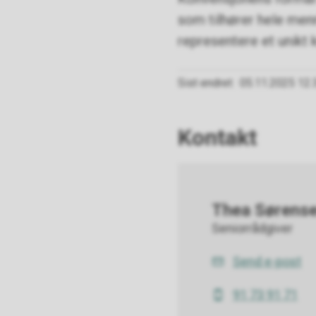
som tilhører hele me
representere et unikt k
Sist endret
05.11.2025 12.
Kontakt
Thea Sørens
Seniorrådgiver
Send e-post
E-
post
91 73 91 71
Mobil