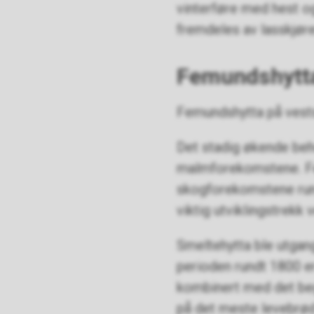
vinterføre med hest og
fremdeles av lasskjør
Femundshytt
Femundshytta på vests
Det stadig økende beho
malmforekomstene. Fem
skogforekomstene rundt
viktig utviklingstrekk
Smeltehytta ble utgan
perioden rundt 1800 er
kombinert med det beg
på det meste levebrød