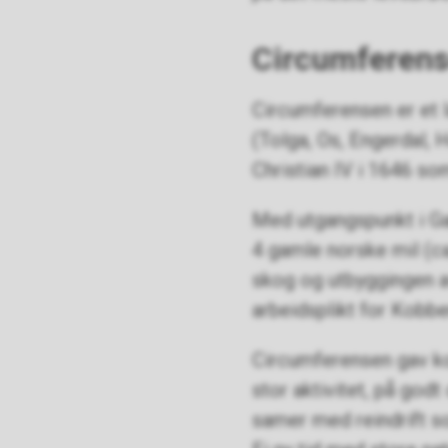
Circumferen
Circumferensen er et
(Tolga, Os, Engerdal,
Christian IV i 1646 so
Med utgangspunkt i Ga
4 gamle norske mil (ca
skog og utbyggingen a
arbeidsplikt for Kobb
Circumferensen gav kob
stor aktivitet, på go
samer med reindrift so