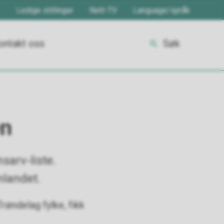
Ledige stillinger
Nett-TV
Language/språk
ontakt oss
Søk
en
arv-liste.
nlandet.
røndelag fylke, fikk