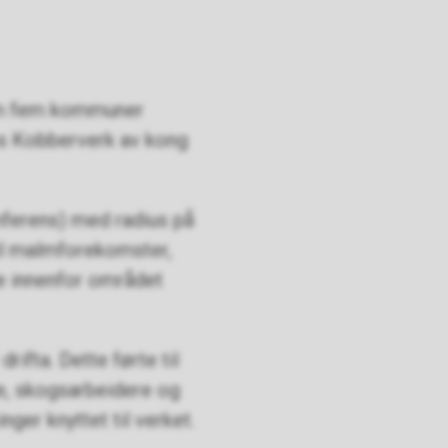
om fem kommuner
ros Kobberverk av kong
mferens) med radius på
til malmforekomster,
e innenfor området
ifta. Dette førte til
re, skogsarbeidere og
ger knyttet til verket.