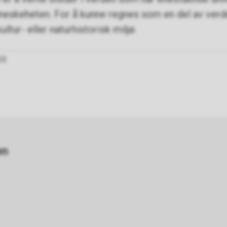
nneskeheten. For å kunne regnes som en del av ve
ultur- eller naturhistorisk miljø.
33
en