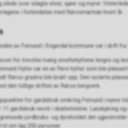
 slede over islagte elver, sjøer og myrer. Vinterled
erlagene i forbindelse med Rørosmartnan hvert år.
a
iden av Femund i Engerdal kommune var i drift fra 
vet for trevirke tvang smeltehyttene lengre og len
und Hytte var en av flere hytter som ble plassert 
 Røros gradvis ble brukt opp. Den isolerte plasser
 ved den tidlige driften av Røros bergverk.
gspunktet for gardsbruk omkring Femund i nyere tid.
 11 gardsbruk nevnt i skattelistene. Lasskjøring og 
rensede jordbruks- og dyreholdet det ugjestmilde l
 til om lag 200 personer.