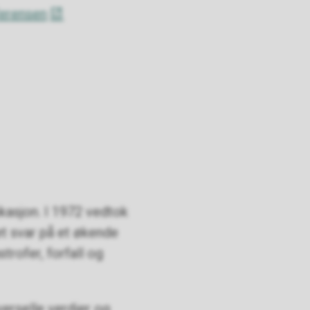
ferensen
kasjon. I 1972 vedtok
t svar på et økende
trofer, forfall og
erselle verdier og