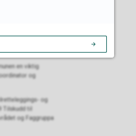
pen om de samiske
inkluderes i
munen en viktig
koordinator og
ilretteleggings- og
 Tilskudd til
vrådet og Faggruppa