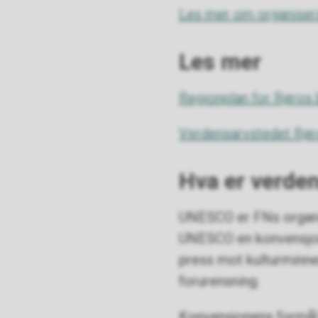
Les mer om organiser
Les mer
Regionplan for Røros
Verdensarvstedet Rør
Hva er verde
UNESCO er FNs organis
UNESCO en konvensjon 
press mot kulturminner
forurensning.
Konvensjonens formål 