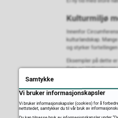
Ei ny tid med store nat
Kulturmiljø me
Innenfor Circumferens
kulturlandskap. Mange a
og styrker fortellinge
Eksempler på dette er
Gata og Hytteplassen 
Samtykke
Samisk histo
Vi bruker informasjonskapsler
Store deler av Circum
Vi bruker informasjonskapsler (cookies) for å forbedre
privilegier innenfor 
nettstedet, samtykker du til vår bruk av informasjonsk
skapte det også et ny
Du kan tilpasse bruk av informasjonskapsler under “De