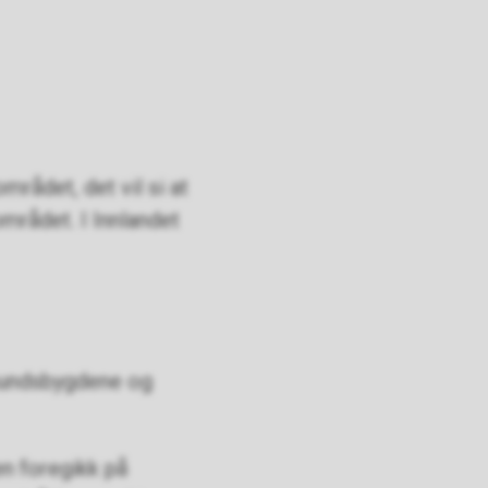
rådet, det vil si at
mrådet. I Innlandet
mundsbygdene og
en foregikk på