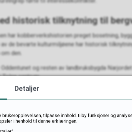
urinngrep førte til interessekonflikter.
d historisk tilknytning til berg
en har kobberverkshistorien preget bosetning, byg
v de bevarte kulturmiljøene har historisk tilknytnin
n om den.
 Oddentunet og resten av landbruksbygda Narjorde
i Tolga sentrum.
Detaljer
rie
ferensen er samisk kulturlandskap og reinbeiteomr
 brukeropplevelsen, tilpasse innhold, tilby funksjoner og analyse
Circumferensen fikk konsekvenser for samenes bruk 
apsler i henhold til denne erklæringen.
tt marked for omsetning av kjøtt, skinn og håndverk
taljer”.