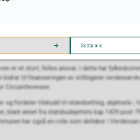
eidet med verdensarven fremover er å øke kunnska
 behov for å utrede hvordan sørsamisk kulturarv kan 
Godta alle
nens rolle
ven er et stort, felles ansvar. I dette har fylkeskom
bidrar til finansieringen av stillingene verdensarv
for Circumferensen.
g fordeler tilskudd til istandsetting, skjøtsels-, t
r, blant annet fra statsbudsjettets kap 1429 post 79
munen har også en rolle som deltaker i Verdensar