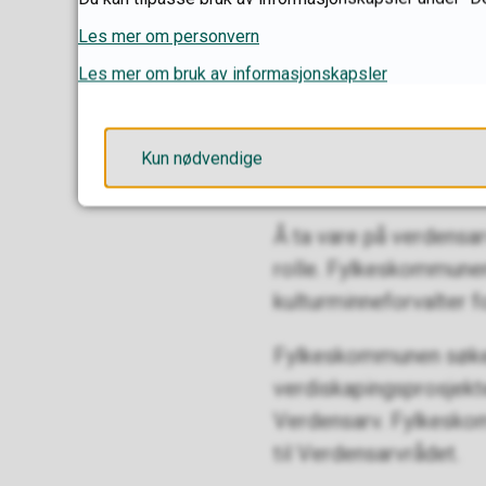
Les mer om personvern
Et viktig mål for arb
kulturmiljøene. Det er
Les mer om bruk av informasjonskapsler
verdensarvstatusen.
Kun nødvendige
Fylkeskommu
Å ta vare på verdensar
rolle. Fylkeskommunen 
kulturminneforvalter 
Fylkeskommunen søker o
verdiskapingsprosjekte
Verdensarv. Fylkeskom
til Verdensarvrådet.