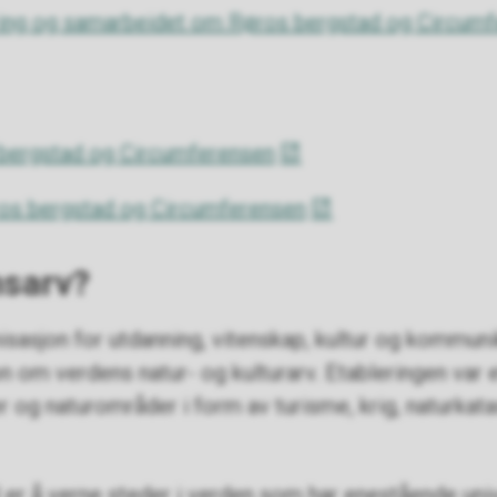
ing og samarbeidet om Røros bergstad og Circum
 bergstad og Circumferensen
os bergstad og Circumferensen
nsarv?
asjon for utdanning, vitenskap, kultur og kommuni
om verdens natur- og kulturarv. Etableringen var e
 og naturområder i form av turisme, krig, naturkatas
er å verne steder i verden som har enestående univ