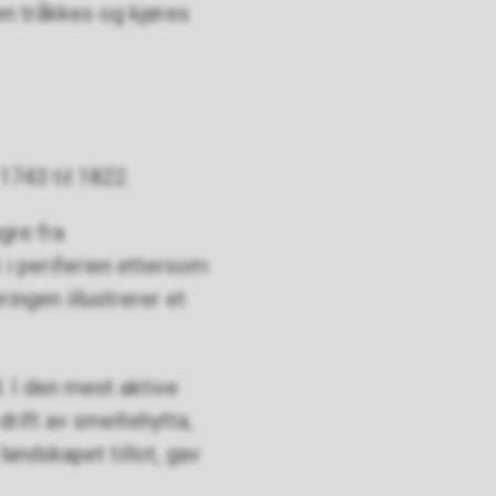
en tråkkes og kjøres
1743 til 1822.
gre fra
i periferien ettersom
ingen illustrerer et
 I den mest aktive
drift av smeltehytta,
andskapet tillot, gav