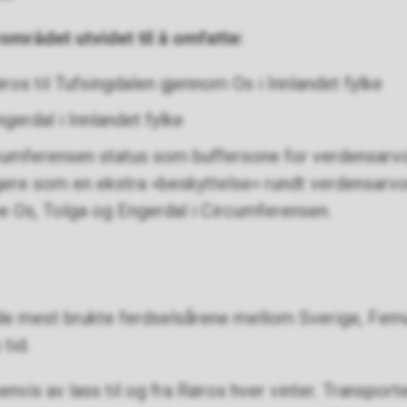
området utvidet til å omfatte:
ros til Tufsingdalen gjennom Os i Innlandet fylke
gerdal i Innlandet fylke
cumferensen status som buffersone for verdensarvom
ere som en ekstra «beskyttelse» rundt verdensarvo
 Os, Tolga og Engerdal i Circumferensen.
 de mest brukte ferdselsårene mellom Sverige, Fe
tid.
envis av lass til og fra Røros hver vinter. Transport