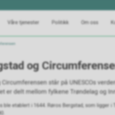
Våre tjenester
Politikk
Om oss
K
mferensen
gstad og Circumferens
 Circumferensen står på UNESCOs verdens
 er delt mellom fylkene Trøndelag og In
ble etablert i 1644. Røros Bergstad, som ligger i T
80.