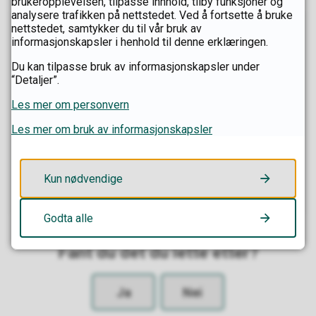
brukeropplevelsen, tilpasse innhold, tilby funksjoner og
analysere trafikken på nettstedet. Ved å fortsette å bruke
nettstedet, samtykker du til vår bruk av
informasjonskapsler i henhold til denne erklæringen.
Linn Tormodsdatter Grøndahl
Du kan tilpasse bruk av informasjonskapsler under
“Detaljer”.
Sunne
Seniorrådgiver
Les mer om personvern
Les mer om bruk av informasjonskapsler
Send e-post
E-
post
98 43 79 27
Kun nødvendige
Mobil
Godta alle
Fant du det du lette etter?
Ja
Nei