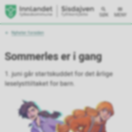
SØK
MENY
Du
Nyheter forsiden
er
her:
Sommerles er i gang
1. juni går startskuddet for det årlige
leselysttiltaket for barn.