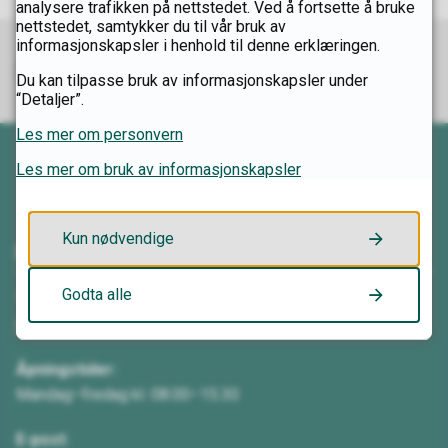
analysere trafikken på nettstedet. Ved å fortsette å bruke
nettstedet, samtykker du til vår bruk av
informasjonskapsler i henhold til denne erklæringen.
Du kan tilpasse bruk av informasjonskapsler under
“Detaljer”.
Skriv ut
Del på Facebook
Del på Twitter
Del på LinkedIn
Tips en venn
Les mer om personvern
Les mer om bruk av informasjonskapsler
Kun nødvendige
Kontakt oss
Godta alle
Telefon:
62 00 08 80
Åpningstider:
Mandag–fredag kl. 08.00–15.30
E-post: