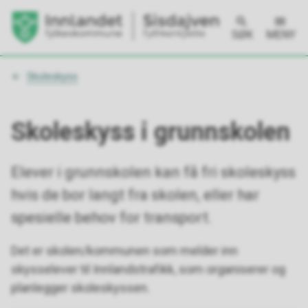
SØK
MENY
Du
Skoleskyss
er
her:
Skoleskyss i grunnskolen
Elever i grunnskolen kan få fri skoleskyss
hvis de bor langt fra skolen, eller har
spesielle behov for transport.
Det er skolen/kommunen som melder inn
skysselever til Innlandstrafikk, som organiserer og
planlegger skoleskyssen.