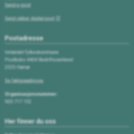
Send e-post
Send sikker digital post
Postadresse
Innlandet fylkeskommune
Postboks 4404 Bedriftssenteret
2325 Hamar
Se fakturaadresse
Organisasjonsnummer:
920 717 152
Her finner du oss