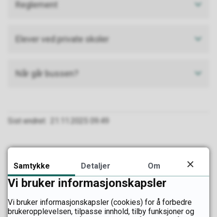
Reglement
Elever ved private skoler
Når går bussen?
Sist endret
21.11.2025 09.49
Fant du det du lette etter?
Samtykke
Detaljer
Om
Vi bruker informasjonskapsler
Ja
Nei
Vi bruker informasjonskapsler (cookies) for å forbedre
brukeropplevelsen, tilpasse innhold, tilby funksjoner og