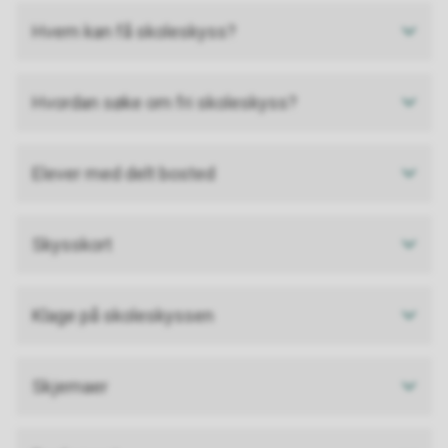
Hvem kan få skoleskyss?
Hvordan søke om fri skoleskyss?
Elever med delt bosted
Skysskort
Klage på skoleskyssen
Skjemaer