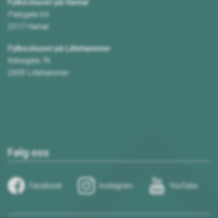
Fylkeshuset på Hamar
Parkgata 64
2317 Hamar
Fylkeshuset på Lillehammer
Kirkegata 76
2609 Lillehammer
Følg oss
Facebook
Instagram
YouTube