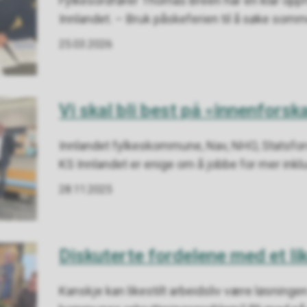
Fylkesordfører Thomas Breen har en klar oppf
Innlandet. – Bruk påskeferien til å søke som
25.03.2026
Vi skal bli best på «innenforsk
Innlandet fylkeskommune, Nav, NHO, Statsforv
KS Innlandet er enige om å jobbe for mer inkl
28.11.2025
Diskuterte fordelene med et lik
Kanskje kan likestilt arbeidsliv være løsningen 