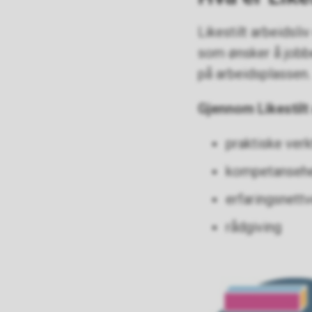
Likestilt arbeidsli
som ønsker å jobbe
på arbeidsplassen.
Gjennom Likestilt a
praktiske ver
kompetanseh
erfaringsnett
rådgiving