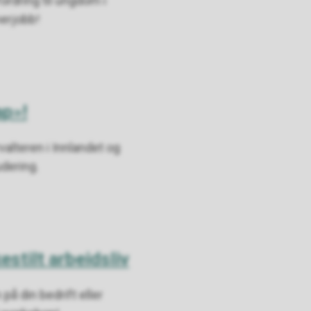
ordring til ungdom i
merjobb!
ap»!
alteren i Innlandet og
udering.
estilt arbeidsliv
på din bedrift eller