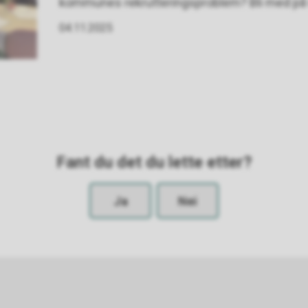
kommunes rekrutteringsproblem? Bli med på
04.11.2025
Fant du det du lette etter?
Ja
Nei