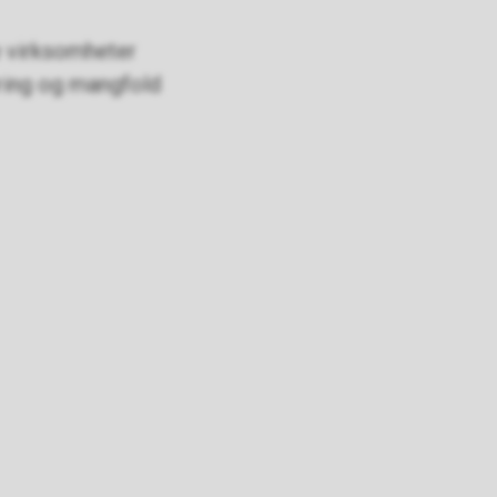
ge virksomheter
ering og mangfold