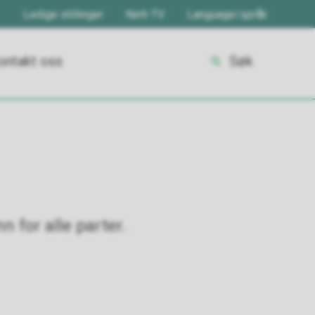
Ledige stillinger
Nett-TV
Language/språk
ontakt oss
Søk
n for alle parter.