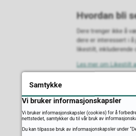
Hvordan bli se
Dere trenger ikke å være
dere er interessert i
likestilt, inkluderend
Les mer om Likestilt a
Ta gjerne kontak
Samtykke
Randi Sletnes
Vi bruker informasjonskapsler
E-post:
ransle@in
Vi bruker informasjonskapsler (cookies) for å forbedre
nettstedet, samtykker du til vår bruk av informasjonsk
Telefon:
47 28 13
Du kan tilpasse bruk av informasjonskapsler under “De