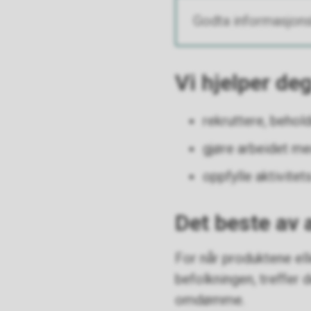
Godta informasjons
Vi hjelper de
rekruttere, behol
gjøre arbeidet med
oppfylle aktivitet
Det beste av 
For når produktene ell
befolkningen, treffer 
omdømme.