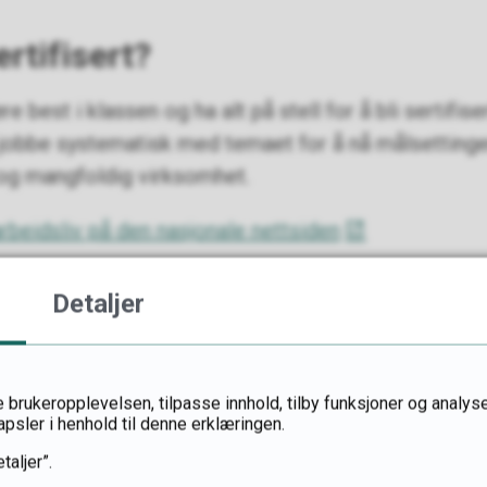
rtifisert?
 best i klassen og ha alt på stell for å bli sertifiser
 å jobbe systematisk med temaet for å nå målsettin
e og mangfoldig virksomhet.
rbeidsliv på den nasjonale nettsiden
t med:
Detaljer
nlandetfylke.no
 brukeropplevelsen, tilpasse innhold, tilby funksjoner og analyse
apsler i henhold til denne erklæringen.
 74
taljer”.