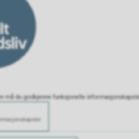
en må du godkjenne funksjonelle informasjonskapsle
ormasjonskapsler