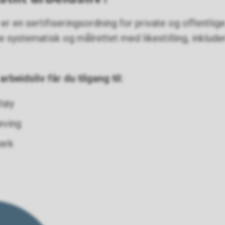
v er en sertifiseringsordning for private og offentli
 systematisk og målrettet med likestilling, inklud
rbeidsliv får du tilgang til:
ktøy
eving
verk