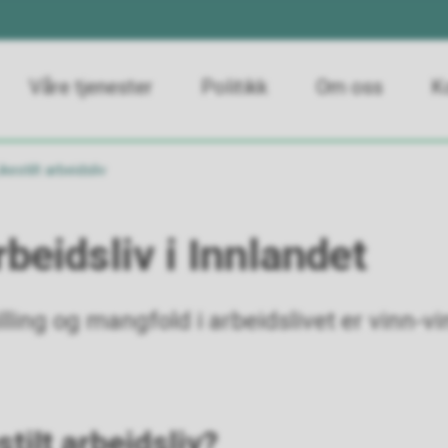
Våre tjenester
Politikk
Om oss
K
ikestilt arbeidsliv
rbeidsliv i Innlandet
illing og mangfold i arbeidslivet er vinn-vin
tilt arbeidsliv?