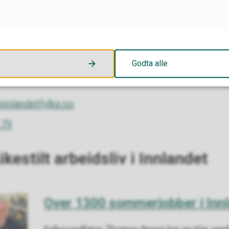
nlandetfylke.no
 35
Godta alle
nlandetfylke.no
 79
estilt arbeidsliv i Innlandet
Over 1300 sommerjobber i Inn