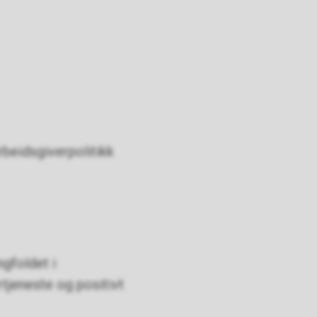
arbeidsgiverpolitikk
gfoldet i
rtjeneste og positivt