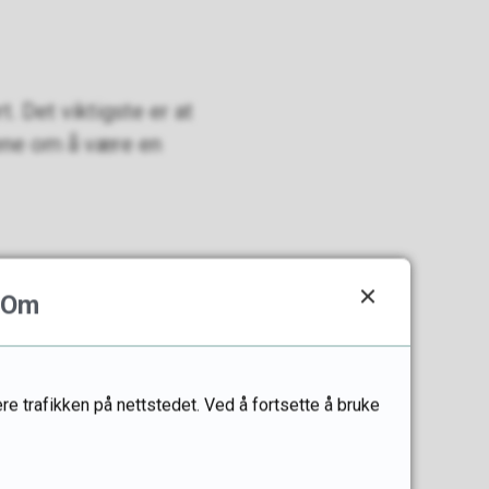
t. Det viktigste er at
gene om å være en
Om
re trafikken på nettstedet. Ved å fortsette å bruke