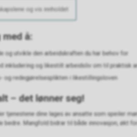
kapslene og vis innholdet
g med å:
de og utvikle den arbeidskraften du har behov for
 inkludering og likestilt arbeidsliv om til praktisk 
s- og redegjørelsesplikten i likestillingsloven
alt – det lønner seg!
er tjenestene dine lages av ansatte som speiler man
de bedre. Mangfold bidrar til både innovasjon, økt fo