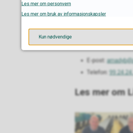
Berit Kvaløy
Les mer om personvern
Les mer om bruk av informasjonskapsler
E-post:
berkvl@in
Telefon:
47 75 48
Kun nødvendige
Amanda Dybendal
E-post:
amadyb@in
Telefon:
99 24 24
Les mer om Lik