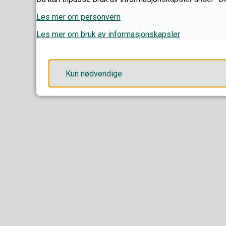
Alder og kjønn
Les mer om personvern
Les mer om bruk av informasjonskapsler
Kun nødvendige