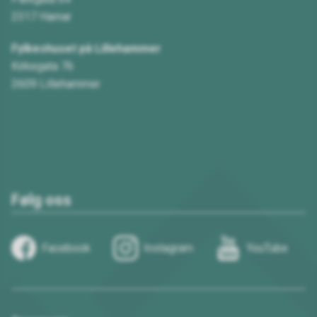
2317 Hamar
Fylkeshuset på Lillehammer
Kirkegata 76
2609 Lillehammer
Følg oss
Facebook
Instagram
YouTube