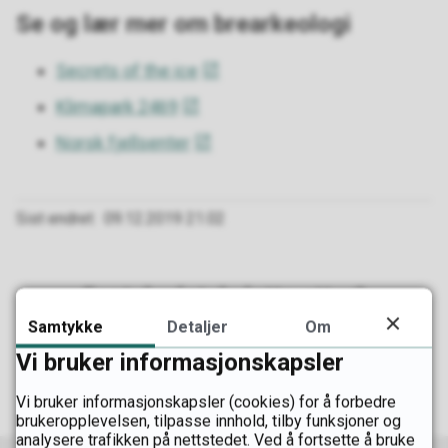
Se og lær mer om brearkeologi
Secrets of the ice
Klimapark 2469
Norsk fjellsenter
Sist endret
09.12.2019 21.02
Fant du det du lette etter?
Samtykke
Detaljer
Om
Ja
Nei
Vi bruker informasjonskapsler
Vi bruker informasjonskapsler (cookies) for å forbedre
brukeropplevelsen, tilpasse innhold, tilby funksjoner og
analysere trafikken på nettstedet. Ved å fortsette å bruke