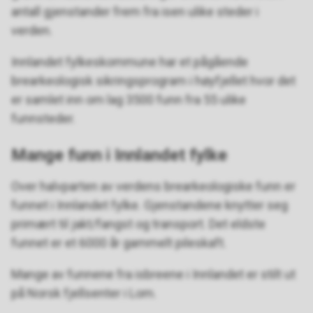
antall gjenstander frem fra isen ulike steder i
verden.
Innlandet fylkeskommune har et pågående
brearkeologisk sikringsprogram i høyfjellet hvor det
er samlet inn om lag 3500 funn fra 55 ulike
funnsteder.
Mange funn i Innlandet fylke
Over halvparten av verdens brearkeologiske funn er
funnet i Innlandet fylke. Gjenstandene knytter seg
primært til jakt/fangst og transport. Det eldste
funnet er et 6000 år gammelt pileskaft.
Mange av funnene fra isbreene i Innlandet er stilt ut
på Norsk fjellsenter i Lom.