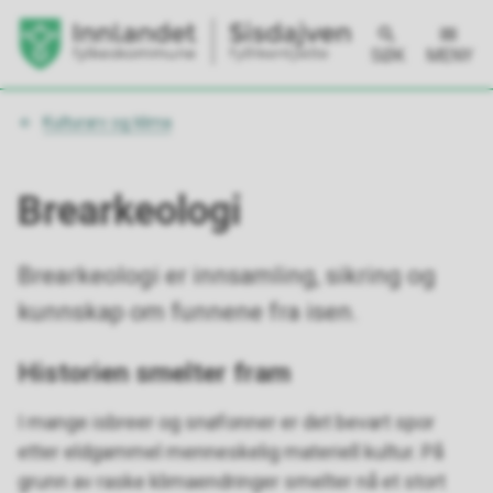
SØK
MENY
Du
Kulturarv og klima
er
her:
Brearkeologi
Brearkeologi er innsamling, sikring og
kunnskap om funnene fra isen.
Historien smelter fram
I mange isbreer og snøfonner er det bevart spor
etter eldgammel menneskelig materiell kultur. På
grunn av raske klimaendringer smelter nå et stort