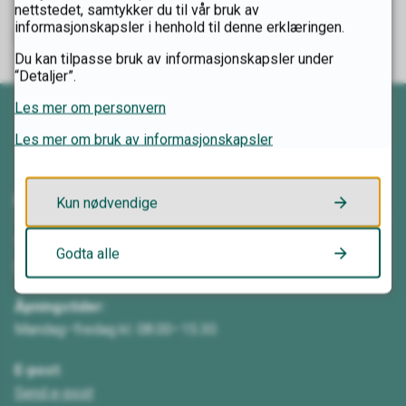
nettstedet, samtykker du til vår bruk av
informasjonskapsler i henhold til denne erklæringen.
Du kan tilpasse bruk av informasjonskapsler under
Skriv ut
Del på Facebook
Del på Twitter
Del på LinkedIn
Tips en venn
“Detaljer”.
Les mer om personvern
Les mer om bruk av informasjonskapsler
Kontakt oss
Kun nødvendige
Telefon:
Godta alle
62 00 08 80
Åpningstider:
Mandag–fredag kl. 08.00–15.30
E-post:
Send e-post