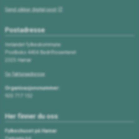
Send sikker digital post
Postadresse
Innlandet fylkeskommune
Postboks 4404 Bedriftssenteret
2325 Hamar
Se fakturaadresse
Organisasjonsnummer:
920 717 152
Her finner du oss
Fylkeshuset på Hamar
Parkgata 64