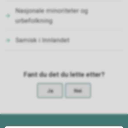
Nasjonale minoriteter og
urbefolkning
Samisk i Innlandet
Fant du det du lette etter?
Ja
Nei