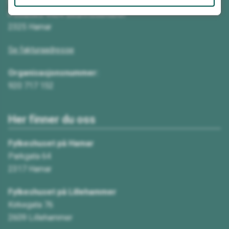
Innlandet fylkeskommune
Postboks 4404 Bedriftssenteret
2325 Hamar
Se fakturaadresse
Organisasjonsnummer:
920 717 152
Her finner du oss
Fylkeshuset på Hamar
Parkgata 64
2317 Hamar
Fylkeshuset på Lillehammer
Kirkegata 76
2609 Lillehammer