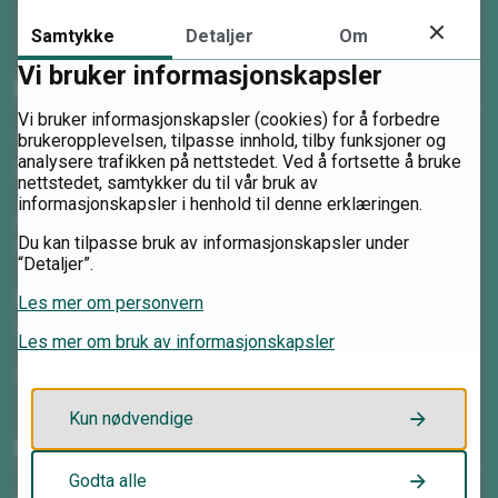
Samtykke
Detaljer
Om
Vi bruker informasjonskapsler
Kontakt oss
Vi bruker informasjonskapsler (cookies) for å forbedre
brukeropplevelsen, tilpasse innhold, tilby funksjoner og
Telefon:
analysere trafikken på nettstedet. Ved å fortsette å bruke
62 00 08 80
nettstedet, samtykker du til vår bruk av
informasjonskapsler i henhold til denne erklæringen.
Åpningstider:
Du kan tilpasse bruk av informasjonskapsler under
Mandag–fredag kl. 08.00–15.30
“Detaljer”.
E-post:
Les mer om personvern
Send e-post
Les mer om bruk av informasjonskapsler
Send sikker digital post
Kun nødvendige
Postadresse
Godta alle