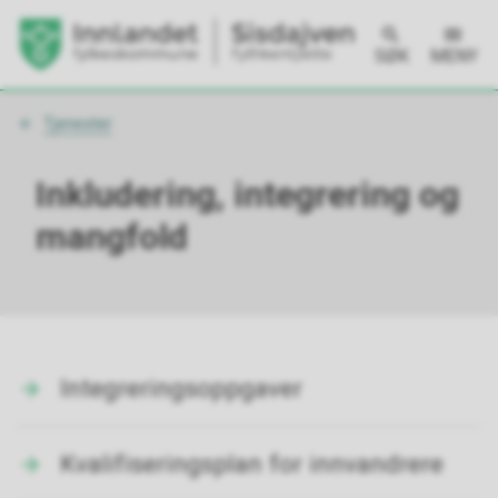
SØK
MENY
Du
Tjenester
er
her:
Inkludering, integrering og
mangfold
Integreringsoppgaver
Kvalifiseringsplan for innvandrere