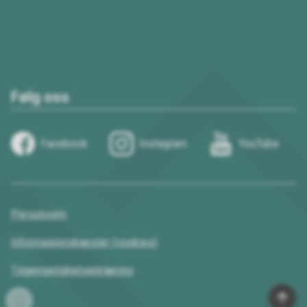
Følg oss
Facebook
Instagram
YouTube
Personvern
Informasjonskapsler (cookies)
Tilgjengelighetserklæring
Til