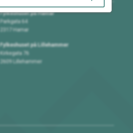
Fylkeshuset på Hamar
Parkgata 64
2317 Hamar
Fylkeshuset på Lillehammer
Kirkegata 76
2609 Lillehammer