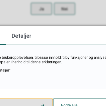
Ja
Nei
Detaljer
 brukeropplevelsen, tilpasse innhold, tilby funksjoner og analyse
apsler i henhold til denne erklæringen.
taljer”.
Postadresse
Godta alle