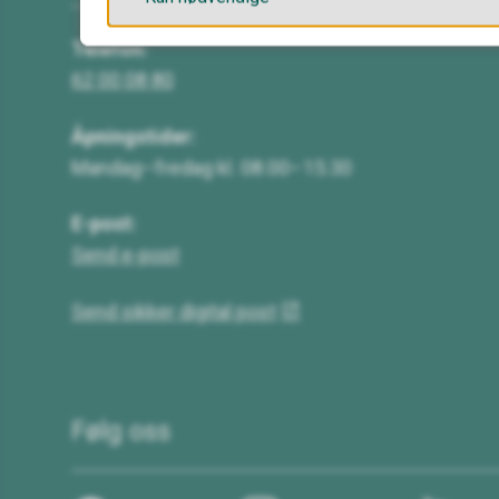
Telefon:
62 00 08 80
Åpningstider:
Mandag–fredag kl. 08.00–15.30
E-post:
Send e-post
Send sikker digital post
Følg oss