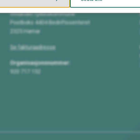
Innlandet fylkeskommune
Postboks 4404 Bedriftssenteret
2325 Hamar
Se fakturaadresse
Organisasjonsnummer:
920 717 152