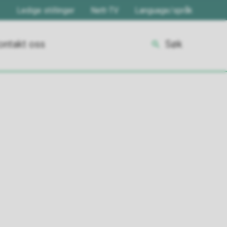
Ledige stillinger
Nett-TV
Language/språk
ontakt oss
Søk