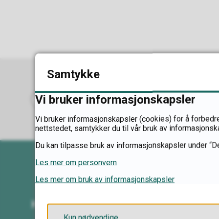
Samtykke
Vi bruker informasjonskapsler
Abonner på RSS
Skriv ut
Del på Facebook
Del på Twitter
Del på LinkedIn
Tips en venn
Vi bruker informasjonskapsler (cookies) for å forbedre
nettstedet, samtykker du til vår bruk av informasjonsk
Du kan tilpasse bruk av informasjonskapsler under “De
Les mer om personvern
Les mer om bruk av informasjonskapsler
Kontakt oss
Kun nødvendige