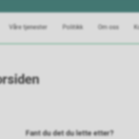
Våre tjenester
Politikk
Om oss
K
orsiden
Fant du det du lette etter?