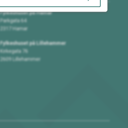
Fylkeshuset på Hamar
Parkgata 64
2317 Hamar
Fylkeshuset på Lillehammer
Kirkegata 76
2609 Lillehammer