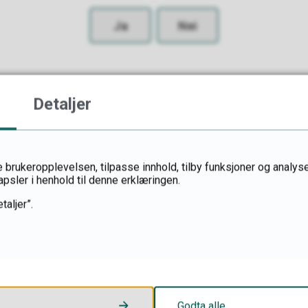
Ja
Nei
Detaljer
 brukeropplevelsen, tilpasse innhold, tilby funksjoner og analyse
apsler i henhold til denne erklæringen.
taljer”.
Postadresse
Godta alle