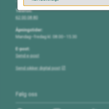
Telefon:
62 00 08 80
Åpningstider:
Mandag–fredag kl. 08.00–15.30
E-post:
Send e-post
Send sikker digital post
Følg oss