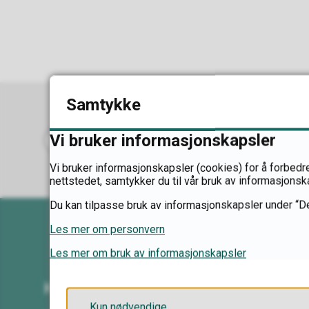
Samtykke
Vi bruker informasjonskapsler
Abonner på RSS
Skriv ut
Del på Facebook
Del på Twitter
Del på LinkedIn
Tips en venn
Vi bruker informasjonskapsler (cookies) for å forbedre
nettstedet, samtykker du til vår bruk av informasjonsk
Du kan tilpasse bruk av informasjonskapsler under “De
Les mer om personvern
Les mer om bruk av informasjonskapsler
Kontakt oss
Kun nødvendige