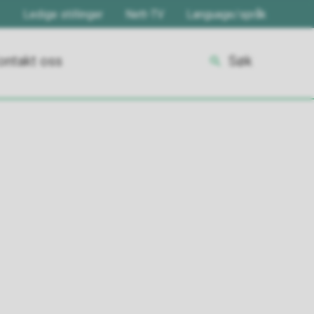
Ledige stillinger
Nett-TV
Language/språk
ontakt oss
Søk