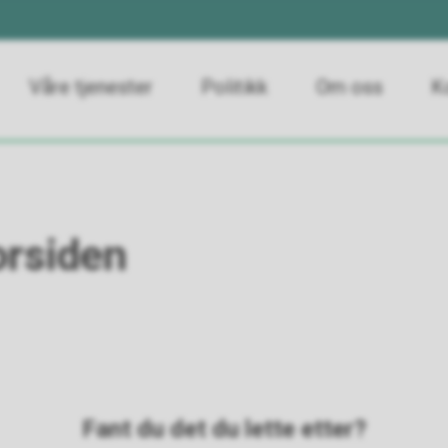
Våre tjenester
Politikk
Om oss
K
orsiden
Fant du det du lette etter?