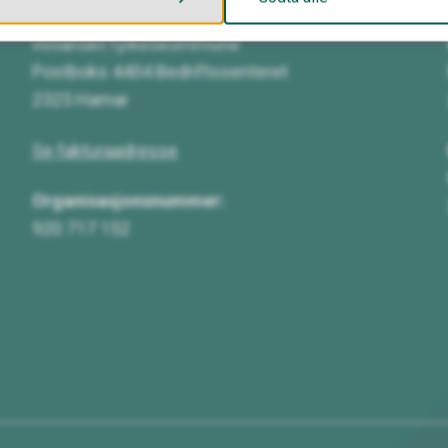
Innlandet fylkeskommune
Postboks 4404 Bedriftssenteret
2325 Hamar
Se fakturaadresse
Organisasjonsnummer:
920 717 152