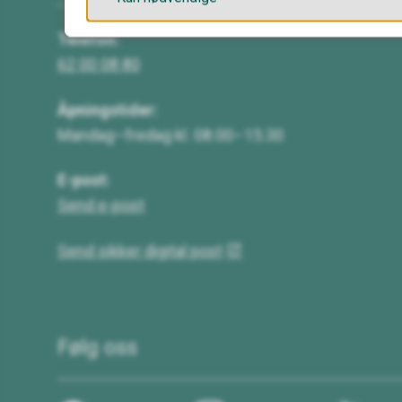
Telefon:
62 00 08 80
Åpningstider:
Mandag–fredag kl. 08.00–15.30
E-post:
Send e-post
Send sikker digital post
Følg oss