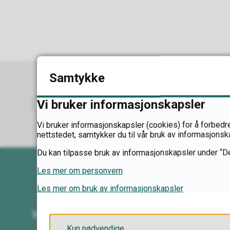
Samtykke
Vi bruker informasjonskapsler
Abonner på RSS
Skriv ut
Del på Facebook
Del på Twitter
Del på LinkedIn
Tips en venn
Vi bruker informasjonskapsler (cookies) for å forbedre
nettstedet, samtykker du til vår bruk av informasjonsk
Du kan tilpasse bruk av informasjonskapsler under “De
Les mer om personvern
Les mer om bruk av informasjonskapsler
Kontakt oss
Kun nødvendige