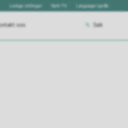
Ledige stillinger
Nett-TV
Language/språk
ontakt oss
Søk