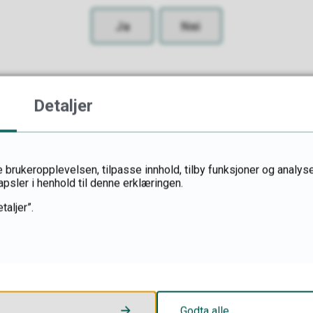
Ja
Nei
Detaljer
 brukeropplevelsen, tilpasse innhold, tilby funksjoner og analyse
apsler i henhold til denne erklæringen.
taljer”.
Postadresse
Godta alle