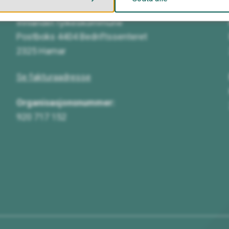
Innlandet fylkeskommune
Postboks 4404 Bedriftssenteret
2325 Hamar
Se fakturaadresse
Organisasjonsnummer:
920 717 152