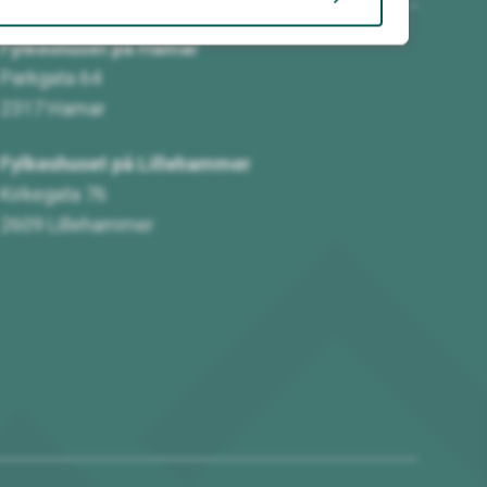
Fylkeshuset på Hamar
Parkgata 64
2317 Hamar
Fylkeshuset på Lillehammer
Kirkegata 76
2609 Lillehammer