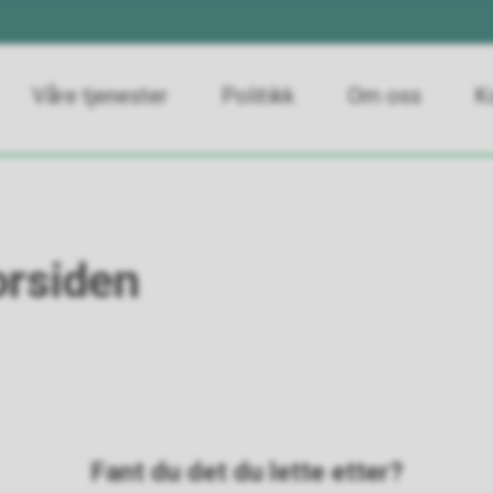
Våre tjenester
Politikk
Om oss
K
orsiden
Fant du det du lette etter?