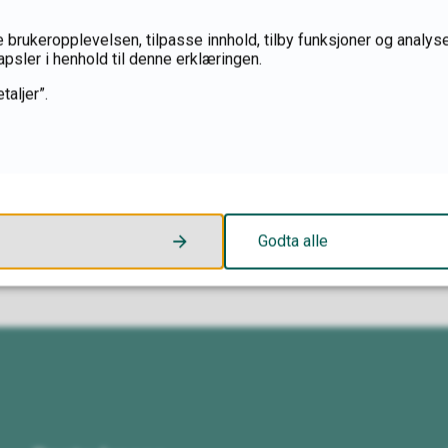
 brukeropplevelsen, tilpasse innhold, tilby funksjoner og analyse
apsler i henhold til denne erklæringen.
taljer”.
Fant du det du lette etter?
Godta alle
Ja
Nei