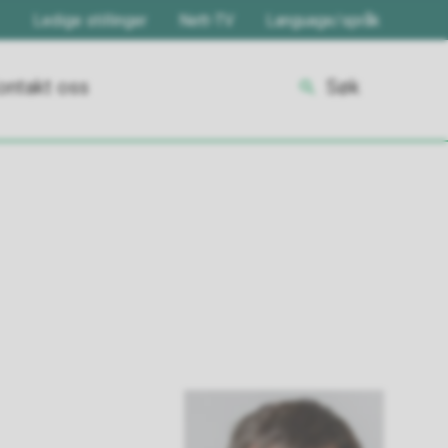
Ledige stillinger
Nett-TV
Language/språk
ontakt oss
Søk