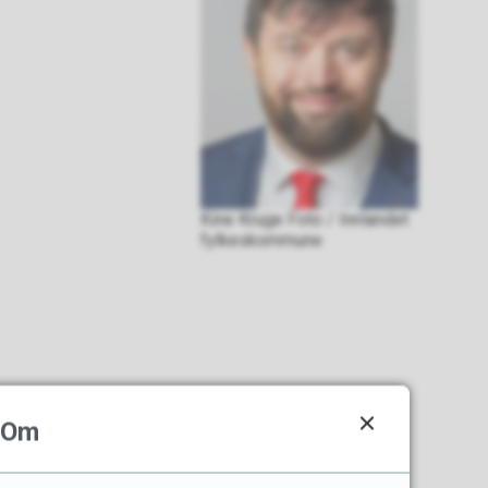
Kine Kruge Foto / Innlandet
fylkeskommune
Om