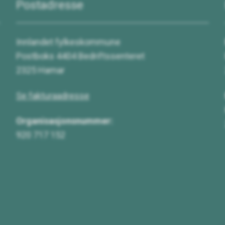
Postadresse
Innlandet fylkeskommune
Postboks 4404 Bedriftssenteret
2325 Hamar
Se fakturaadresse
Organisasjonsnummer:
920 717 152