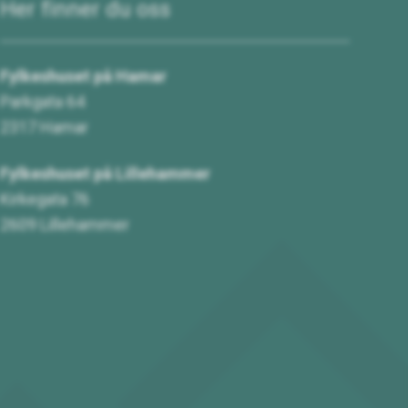
Her finner du oss
Fylkeshuset på Hamar
Parkgata 64
2317 Hamar
Fylkeshuset på Lillehammer
Kirkegata 76
2609 Lillehammer