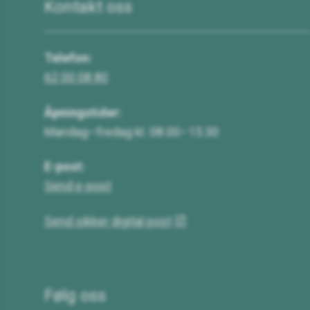
Kontakt oss
Telefon:
62 00 08 80
Åpningstider:
Mandag–fredag kl. 08.00–15.30
E-post:
Send e-post
Send sikker digital post
Følg oss