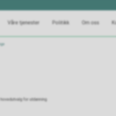
Våre tjenester
Politikk
Om oss
K
nge
 hovedutvalg for utdanning.