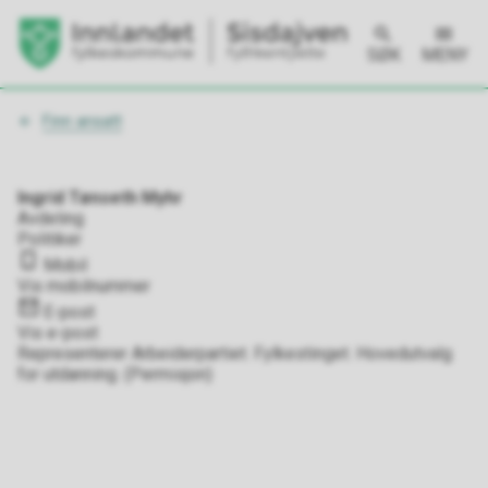
SØK
MENY
Du
Finn ansatt
er
her:
Ingrid Tønseth Myhr
Avdeling
Politiker
Mobil
Vis mobilnummer
E-post
Vis e-post
Representerer Arbeiderpartiet. Fylkestinget. Hovedutvalg
for utdanning. (Permisjon)