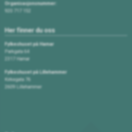
Organisasjonsnummer:
920 717 152
Her finner du oss
Fylkeshuset på Hamar
Parkgata 64
2317 Hamar
Fylkeshuset på Lillehammer
Kirkegata 76
2609 Lillehammer