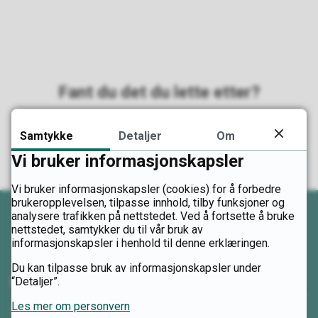
Fant du det du lette etter?
Ja
Nei
Samtykke
Detaljer
Om
Vi bruker informasjonskapsler
Vi bruker informasjonskapsler (cookies) for å forbedre
brukeropplevelsen, tilpasse innhold, tilby funksjoner og
analysere trafikken på nettstedet. Ved å fortsette å bruke
nettstedet, samtykker du til vår bruk av
informasjonskapsler i henhold til denne erklæringen.
Du kan tilpasse bruk av informasjonskapsler under
Kontakt oss
“Detaljer”.
Les mer om personvern
Telefon: