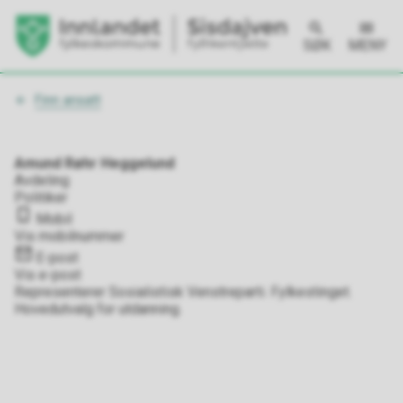
SØK
MENY
Du
Finn ansatt
er
her:
Amund Røhr Heggelund
Avdeling
Politiker
Mobil
Vis mobilnummer
E-post
Vis e-post
Representerer Sosialistisk Venstreparti. Fylkestinget.
Hovedutvalg for utdanning.