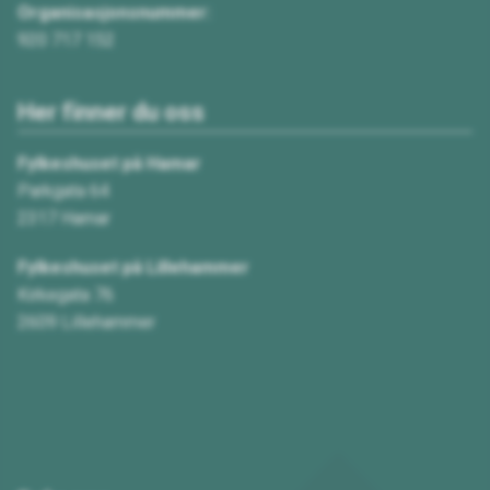
Organisasjonsnummer:
920 717 152
Her finner du oss
Fylkeshuset på Hamar
Parkgata 64
2317 Hamar
Fylkeshuset på Lillehammer
Kirkegata 76
2609 Lillehammer