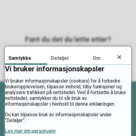
Fant du det du lette etter?
Ja
Nei
Samtykke
Detaljer
Om
Vi bruker informasjonskapsler
Vi bruker informasjonskapsler (cookies) for å forbedre
brukeropplevelsen, tilpasse innhold, tilby funksjoner og
analysere trafikken på nettstedet. Ved å fortsette å bruke
nettstedet, samtykker du til vår bruk av
informasjonskapsler i henhold til denne erklæringen.
Du kan tilpasse bruk av informasjonskapsler under
Kontakt oss
“Detaljer”.
Les mer om personvern
Telefon: