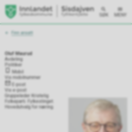
SØK
MENY
Du
Finn ansatt
er
her:
Oluf Maurud
Avdeling
Politiker
Mobil
Vis mobilnummer
E-post
Vis e-post
Gruppeleder Kristelig
Folkeparti. Fylkestinget.
Hovedutvalg for næring.