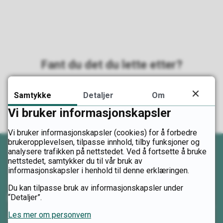
Fant du det du lette etter?
Ja
Nei
Samtykke
Detaljer
Om
Vi bruker informasjonskapsler
Vi bruker informasjonskapsler (cookies) for å forbedre
brukeropplevelsen, tilpasse innhold, tilby funksjoner og
analysere trafikken på nettstedet. Ved å fortsette å bruke
nettstedet, samtykker du til vår bruk av
informasjonskapsler i henhold til denne erklæringen.
Du kan tilpasse bruk av informasjonskapsler under
Kontakt oss
“Detaljer”.
Les mer om personvern
Telefon: