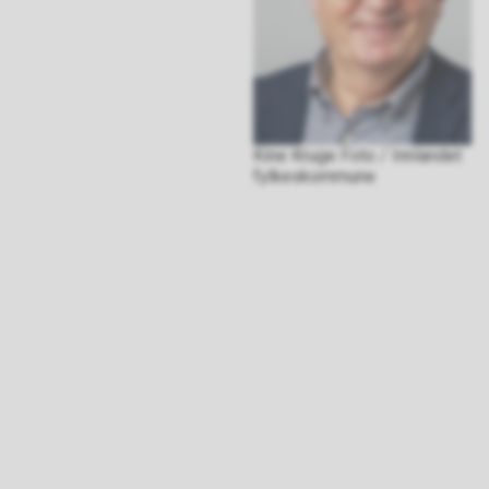
Kine Kruge Foto / Innlandet
fylkeskommune