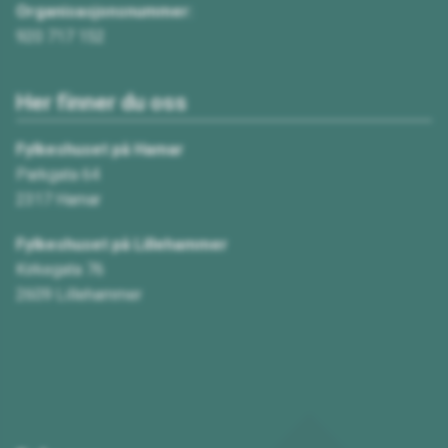
Organisasjonsnummer:
920 717 152
Her finner du oss
Fylkeshuset på Hamar
Parkgata 64
2317 Hamar
Fylkeshuset på Lillehammer
Kirkegata 76
2609 Lillehammer