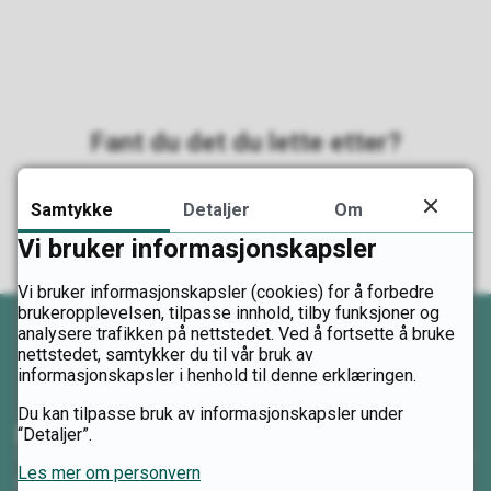
Fant du det du lette etter?
Ja
Nei
Samtykke
Detaljer
Om
Vi bruker informasjonskapsler
Vi bruker informasjonskapsler (cookies) for å forbedre
brukeropplevelsen, tilpasse innhold, tilby funksjoner og
analysere trafikken på nettstedet. Ved å fortsette å bruke
nettstedet, samtykker du til vår bruk av
informasjonskapsler i henhold til denne erklæringen.
Du kan tilpasse bruk av informasjonskapsler under
Kontakt oss
“Detaljer”.
Les mer om personvern
Telefon: