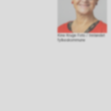
Kine Kruge Foto / Innlandet
fylkeskommune