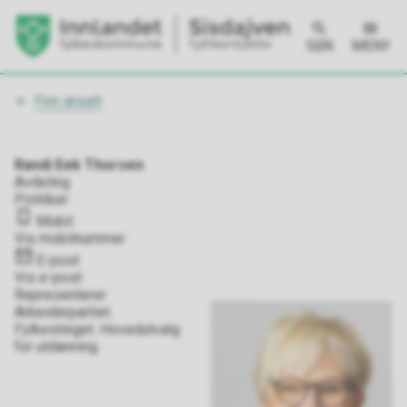
SØK
MENY
Du
Finn ansatt
er
her:
Randi Eek Thorsen
Avdeling
Politiker
Mobil
Vis mobilnummer
E-post
Vis e-post
Representerer
Arbeiderpartiet.
Fylkestinget. Hovedutvalg
for utdanning.