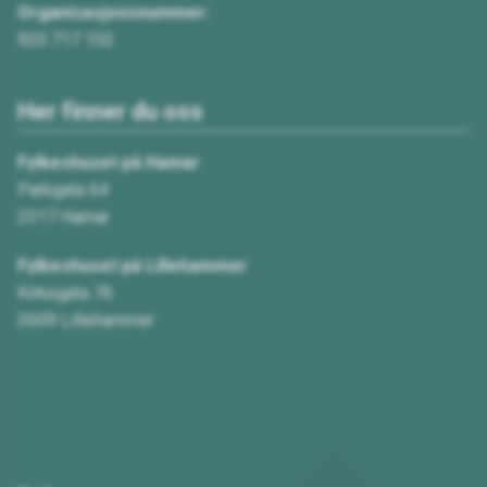
Organisasjonsnummer:
920 717 152
Her finner du oss
Fylkeshuset på Hamar
Parkgata 64
2317 Hamar
Fylkeshuset på Lillehammer
Kirkegata 76
2609 Lillehammer