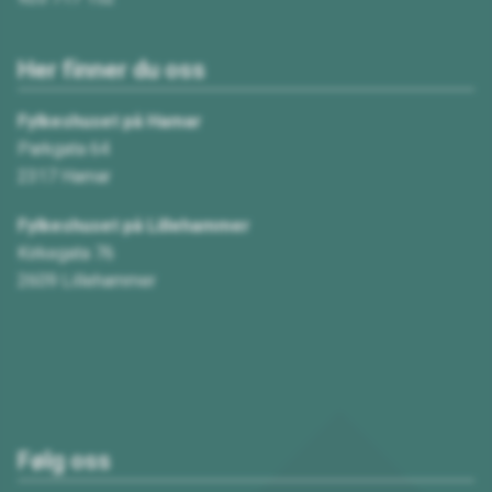
Her finner du oss
Fylkeshuset på Hamar
Parkgata 64
2317 Hamar
Fylkeshuset på Lillehammer
Kirkegata 76
2609 Lillehammer
Følg oss