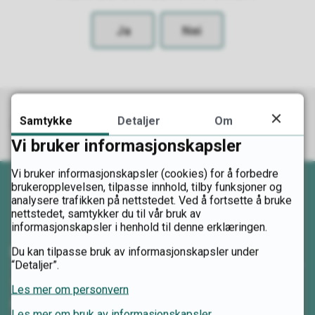
Ja
Nei
Samtykke
Detaljer
Om
Vi bruker informasjonskapsler
Abonner på RSS
Legg til hendelsen i din kalender
Skriv ut
Del på Facebook
Del på Twitter
Del på LinkedIn
Tips en venn
Vi bruker informasjonskapsler (cookies) for å forbedre
brukeropplevelsen, tilpasse innhold, tilby funksjoner og
analysere trafikken på nettstedet. Ved å fortsette å bruke
nettstedet, samtykker du til vår bruk av
informasjonskapsler i henhold til denne erklæringen.
Kontakt oss
Du kan tilpasse bruk av informasjonskapsler under
“Detaljer”.
Telefon:
Les mer om personvern
62 00 08 80
Les mer om bruk av informasjonskapsler