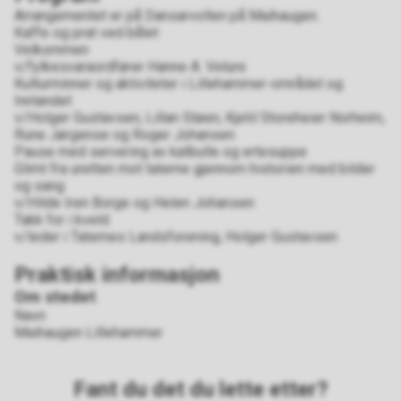
Arrangementet er på Dansarvollen på Maihaugen.
Kaffe og prat ved bålet
Velkommen
v/fylkesvaraordfører Hanne A. Velure
Kulturminner og aktiviteter i Lillehammer-området og
Innlandet
v/Holger Gustavsen, Lillan Støen, Kjetil Storeheier Norheim,
Rune Jørgense og Roger Johansen
Pause med servering av kølbulle og ertesuppe
Glimt fra uretten mot taterne gjennom historien med bilder
og sang
v/Hilde Iren Borge og Helen Johansen
Takk for i kveld
v/leder i Taternes Landsforening, Holger Gustavsen
Praktisk informasjon
Om stedet
Navn
Maihaugen Lillehammer
Fant du det du lette etter?