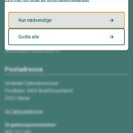
Åpningstider:
Mandag–fredag kl. 08.00–15.30
Kun nødvendige
E-post:
Send e-post
Godta alle
Send sikker digital post
Postadresse
Innlandet fylkeskommune
Postboks 4404 Bedriftssenteret
2325 Hamar
Se fakturaadresse
Organisasjonsnummer:
920 717 152