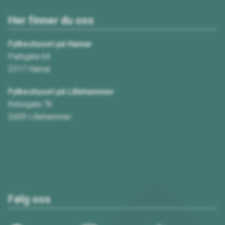
Her finner du oss
Fylkeshuset på Hamar
Parkgata 64
2317 Hamar
Fylkeshuset på Lillehammer
Kirkegata 76
2609 Lillehammer
Følg oss