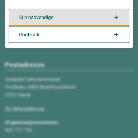
Åpningstider:
Mandag–fredag kl. 08.00–15.30
Kun nødvendige
E-post:
Send e-post
Godta alle
Send sikker digital post
Postadresse
Innlandet fylkeskommune
Postboks 4404 Bedriftssenteret
2325 Hamar
Se fakturaadresse
Organisasjonsnummer:
920 717 152