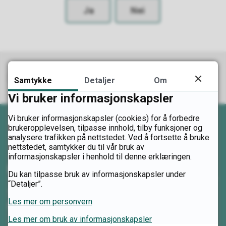
Ja
Nei
Samtykke
Detaljer
Om
Abonner på RSS
Legg til hendelsen i din kalender
Skriv ut
Del på Facebook
Del på Twitter
Del på LinkedIn
Tips en venn
Vi bruker informasjonskapsler
Vi bruker informasjonskapsler (cookies) for å forbedre
brukeropplevelsen, tilpasse innhold, tilby funksjoner og
analysere trafikken på nettstedet. Ved å fortsette å bruke
nettstedet, samtykker du til vår bruk av
informasjonskapsler i henhold til denne erklæringen.
Kontakt oss
Du kan tilpasse bruk av informasjonskapsler under
“Detaljer”.
Telefon:
Les mer om personvern
62 00 08 80
Les mer om bruk av informasjonskapsler